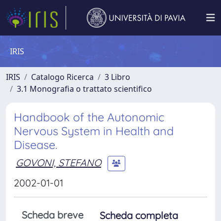
IRIS
IRIS
Catalogo Ricerca
3 Libro
3.1 Monografia o trattato scientifico
Handbook of the Autonomic
Nervous System in Health and
Disease.
GOVONI, STEFANO
2002-01-01
Scheda breve
Scheda completa