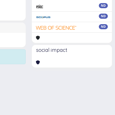
ND
ND
ND
social impact