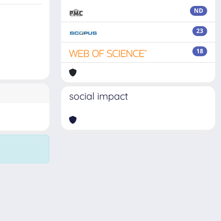
ND
23
18
social impact