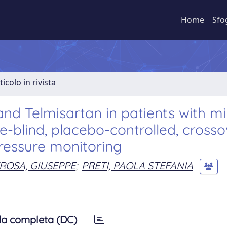
Home
Sfo
ticolo in rivista
and Telmisartan in patients with mi
-blind, placebo-controlled, crosso
ressure monitoring
ROSA, GIUSEPPE
;
PRETI, PAOLA STEFANIA
a completa (DC)