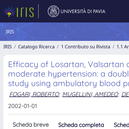
IRIS
IRIS
Catalogo Ricerca
1 Contributo su Rivista
1.1 Ar
Efficacy of Losartan, Valsartan 
moderate hypertension: a double
study using ambulatory blood p
FOGARI, ROBERTO
;
MUGELLINI, AMEDEO
;
DE
2002-01-01
Scheda breve
Scheda completa
Sched