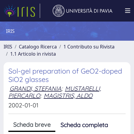
IRIS
IRIS
Catalogo Ricerca
1 Contributo su Rivista
1.1 Articolo in rivista
Sol-gel preparation of GeO2-doped
SiO2 glasses
GRANDI, STEFANIA
;
MUSTARELLI,
PIERCARLO
;
MAGISTRIS, ALDO
2002-01-01
Scheda breve
Scheda completa