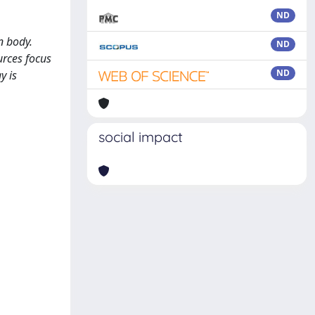
ND
n body.
ND
urces focus
ND
y is
social impact