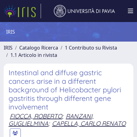
IRIS
IRIS
Catalogo Ricerca
1 Contributo su Rivista
1.1 Articolo in rivista
Intestinal and diffuse gastric
cancers arise in a different
background of Helicobacter pylori
gastritis through different gene
involvement
FIOCCA, ROBERTO
;
RANZANI,
GUGLIELMINA
;
CAPELLA, CARLO RENATO