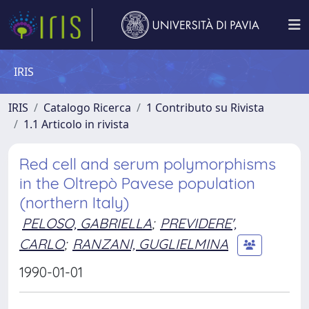
IRIS
IRIS
Catalogo Ricerca
1 Contributo su Rivista
1.1 Articolo in rivista
Red cell and serum polymorphisms
in the Oltrepò Pavese population
(northern Italy)
PELOSO, GABRIELLA
;
PREVIDERE',
CARLO
;
RANZANI, GUGLIELMINA
1990-01-01