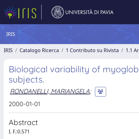
IRIS
IRIS
Catalogo Ricerca
1 Contributo su Rivista
1.1 Ar
Biological variability of myoglo
subjects.
RONDANELLI, MARIANGELA
;
2000-01-01
Abstract
I. F.:0.571