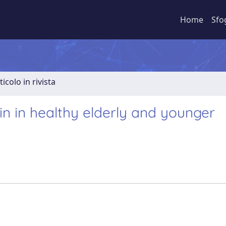
Home
Sfo
ticolo in rivista
bin in healthy elderly and younger