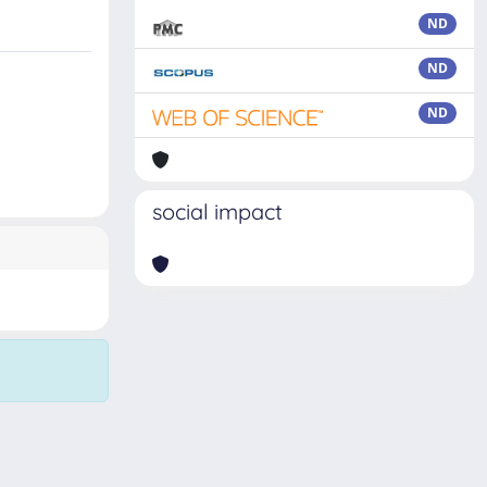
ND
ND
ND
social impact