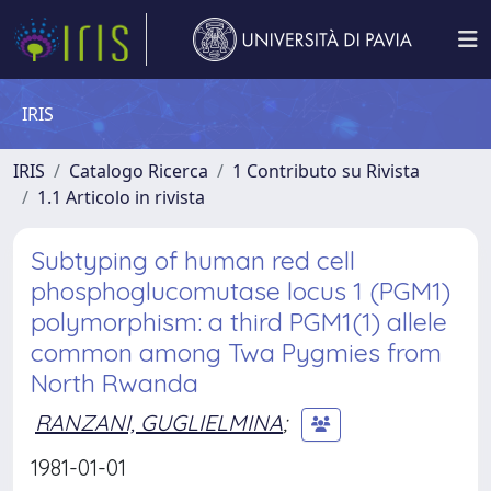
IRIS
IRIS
Catalogo Ricerca
1 Contributo su Rivista
1.1 Articolo in rivista
Subtyping of human red cell
phosphoglucomutase locus 1 (PGM1)
polymorphism: a third PGM1(1) allele
common among Twa Pygmies from
North Rwanda
RANZANI, GUGLIELMINA
;
1981-01-01