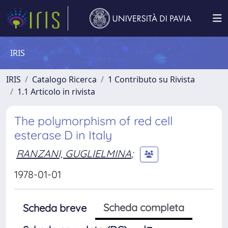
IRIS
IRIS
Catalogo Ricerca
1 Contributo su Rivista
1.1 Articolo in rivista
The polymorphism of red cell
esterase D in Italy
RANZANI, GUGLIELMINA
;
1978-01-01
Scheda completa
Scheda breve