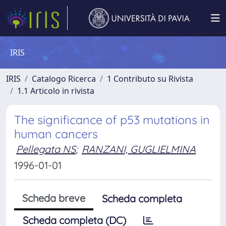
IRIS
IRIS
Catalogo Ricerca
1 Contributo su Rivista
1.1 Articolo in rivista
The significance of p53 mutations in
human cancers
Pellegata NS
;
RANZANI, GUGLIELMINA
1996-01-01
Scheda breve
Scheda completa
Scheda completa (DC)