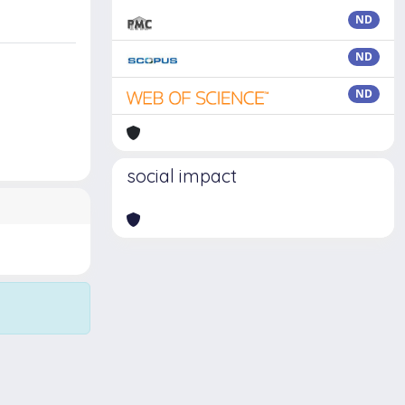
ND
ND
ND
social impact