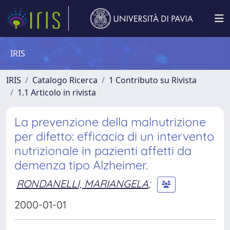
IRIS
IRIS
Catalogo Ricerca
1 Contributo su Rivista
1.1 Articolo in rivista
La prevenzione della malnutrizione
per difetto: efficacia di un intervento
nutrizionale in pazienti affetti da
demenza tipo Alzheimer.
RONDANELLI, MARIANGELA
;
2000-01-01