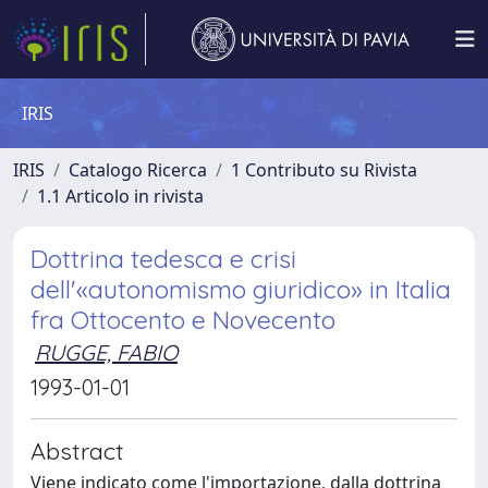
IRIS
IRIS
Catalogo Ricerca
1 Contributo su Rivista
1.1 Articolo in rivista
Dottrina tedesca e crisi
dell'«autonomismo giuridico» in Italia
fra Ottocento e Novecento
RUGGE, FABIO
1993-01-01
Abstract
Viene indicato come l'importazione, dalla dottrina