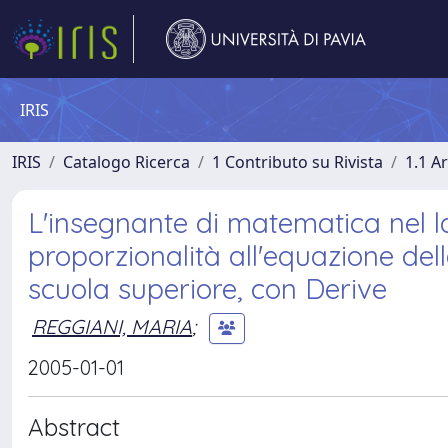
IRIS
IRIS
Catalogo Ricerca
1 Contributo su Rivista
1.1 Ar
L'insegnante di matematica nel la
proporzionalità all'equazione dell
scuola superiore, con Derive
REGGIANI, MARIA
;
2005-01-01
Abstract