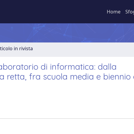
Home
Sfo
ticolo in rivista
boratorio di informatica: dalla
a retta, fra scuola media e biennio 