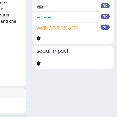
tero
ND
 e
puter
ND
nanti che
ND
social impact