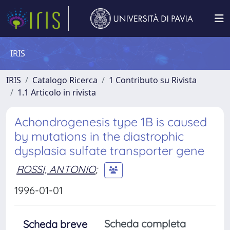
IRIS
IRIS
Catalogo Ricerca
1 Contributo su Rivista
1.1 Articolo in rivista
Achondrogenesis type 1B is caused
by mutations in the diastrophic
dysplasia sulfate transporter gene
ROSSI, ANTONIO
;
1996-01-01
Scheda completa
Scheda breve