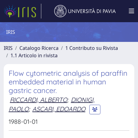
IRIS
IRIS
Catalogo Ricerca
1 Contributo su Rivista
1.1 Articolo in rivista
Flow cytometric analysis of paraffin
embedded material in human
gastric cancer.
RICCARDI, ALBERTO
;
DIONIGI,
PAOLO
;
ASCARI, EDOARDO
1988-01-01