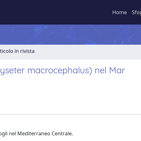
Home
Sfo
ticolo in rivista
(Physeter macrocephalus) nel Mar
odogli nel Mediterraneo Centrale.