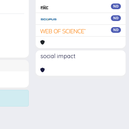
ND
ND
ND
social impact