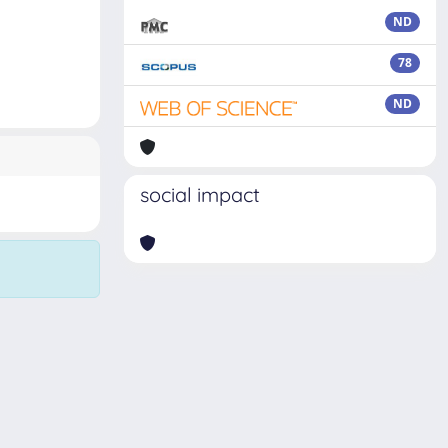
ND
78
ND
social impact