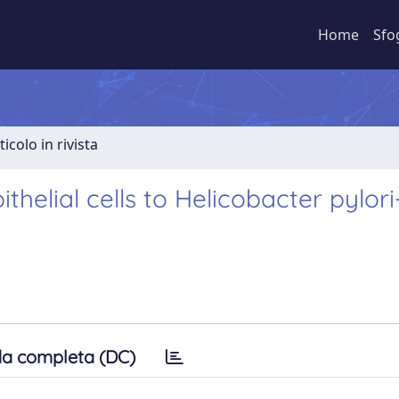
Home
Sfo
ticolo in rivista
thelial cells to Helicobacter pylori
a completa (DC)