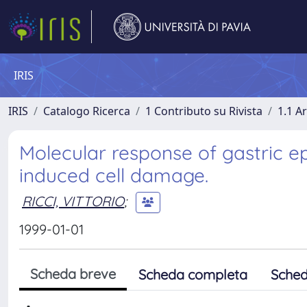
IRIS
IRIS
Catalogo Ricerca
1 Contributo su Rivista
1.1 Ar
Molecular response of gastric epi
induced cell damage.
RICCI, VITTORIO
;
1999-01-01
Scheda breve
Scheda completa
Sched