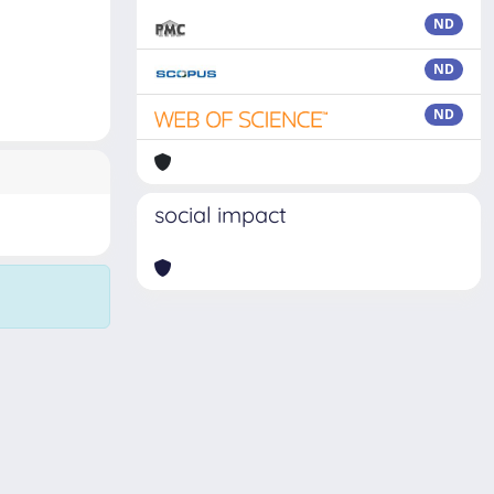
ND
ND
ND
social impact