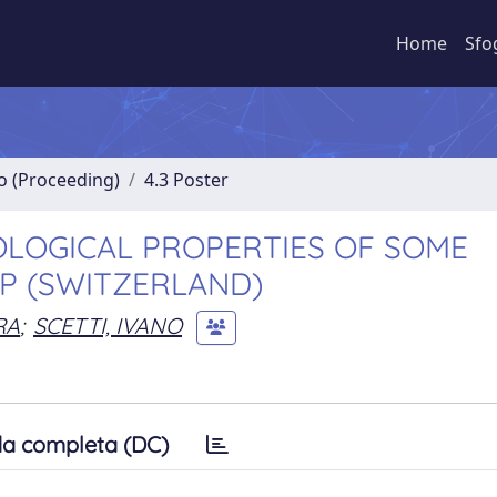
Home
Sfo
no (Proceeding)
4.3 Poster
OLOGICAL PROPERTIES OF SOME
P (SWITZERLAND)
RA
;
SCETTI, IVANO
a completa (DC)