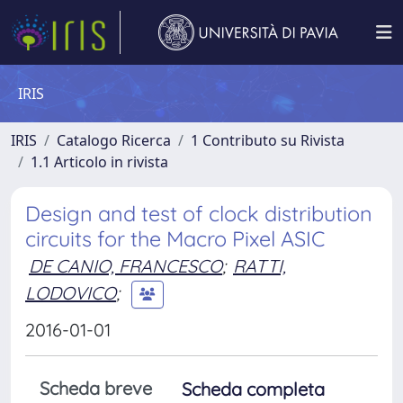
IRIS
IRIS
Catalogo Ricerca
1 Contributo su Rivista
1.1 Articolo in rivista
Design and test of clock distribution
circuits for the Macro Pixel ASIC
DE CANIO, FRANCESCO
;
RATTI,
LODOVICO
;
2016-01-01
Scheda breve
Scheda completa