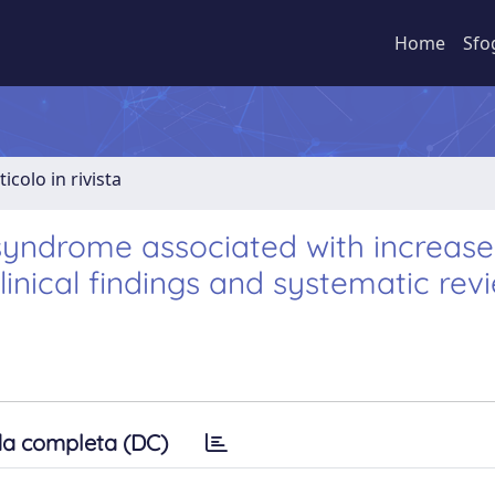
Home
Sfo
ticolo in rivista
-syndrome associated with increase
linical findings and systematic revi
a completa (DC)