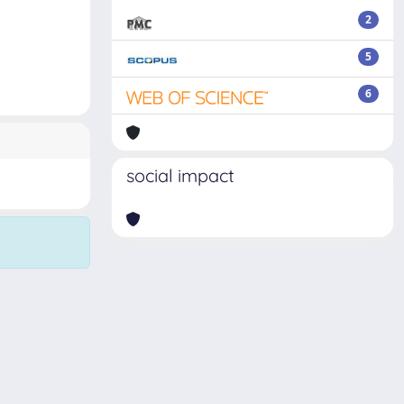
2
5
6
social impact