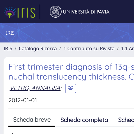
IRIS
IRIS
Catalogo Ricerca
1 Contributo su Rivista
1.1 Ar
First trimester diagnosis of 13q
nuchal translucency thickness. C
VETRO, ANNALISA
;
2012-01-01
Scheda breve
Scheda completa
Sched