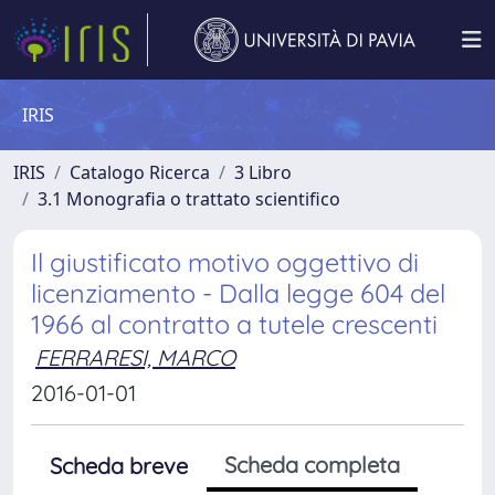
IRIS
IRIS
Catalogo Ricerca
3 Libro
3.1 Monografia o trattato scientifico
Il giustificato motivo oggettivo di
licenziamento - Dalla legge 604 del
1966 al contratto a tutele crescenti
FERRARESI, MARCO
2016-01-01
Scheda completa
Scheda breve