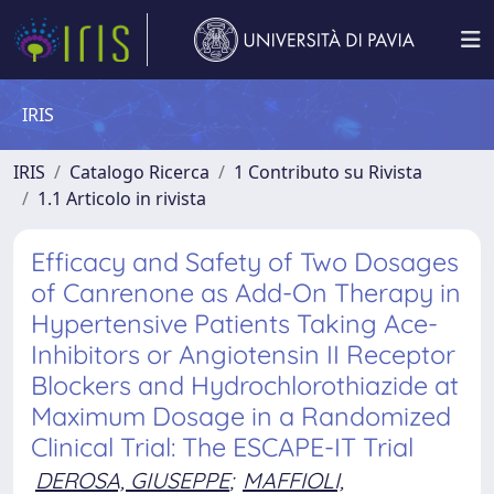
IRIS
IRIS
Catalogo Ricerca
1 Contributo su Rivista
1.1 Articolo in rivista
Efficacy and Safety of Two Dosages
of Canrenone as Add-On Therapy in
Hypertensive Patients Taking Ace-
Inhibitors or Angiotensin II Receptor
Blockers and Hydrochlorothiazide at
Maximum Dosage in a Randomized
Clinical Trial: The ESCAPE-IT Trial
DEROSA, GIUSEPPE
;
MAFFIOLI,