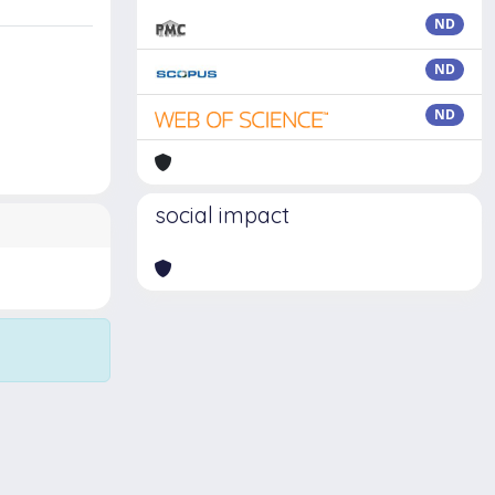
ND
ND
ND
social impact