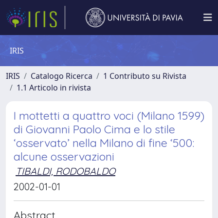
IRIS
IRIS
Catalogo Ricerca
1 Contributo su Rivista
1.1 Articolo in rivista
I mottetti a quattro voci (Milano 1599)
di Giovanni Paolo Cima e lo stile
‘osservato’ nella Milano di fine ‘500:
alcune osservazioni
TIBALDI, RODOBALDO
2002-01-01
Abstract