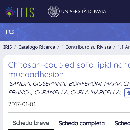
IRIS
IRIS
Catalogo Ricerca
1 Contributo su Rivista
1.1 Ar
Chitosan-coupled solid lipid nan
mucoadhesion
SANDRI, GIUSEPPINA
;
BONFERONI, MARIA CR
FRANCA
;
CARAMELLA, CARLA MARCELLA
;
2017-01-01
Scheda breve
Scheda completa
Sched