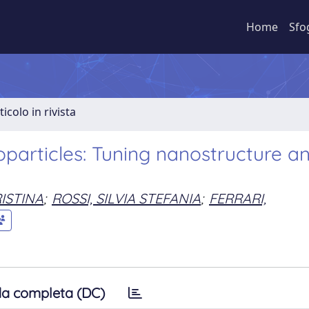
Home
Sfo
ticolo in rivista
oparticles: Tuning nanostructure a
ISTINA
;
ROSSI, SILVIA STEFANIA
;
FERRARI,
a completa (DC)