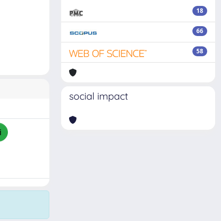
18
66
58
social impact
i