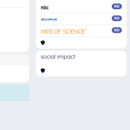
ND
ND
ND
social impact