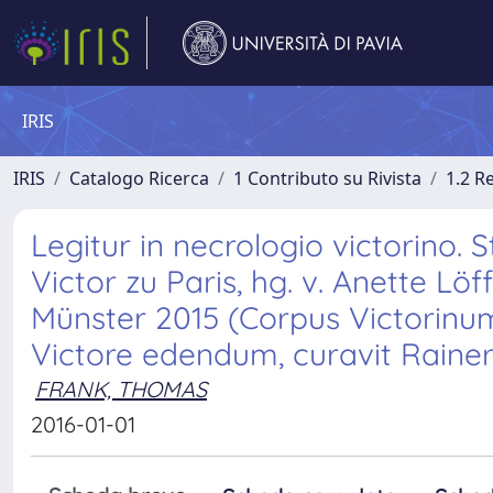
IRIS
IRIS
Catalogo Ricerca
1 Contributo su Rivista
1.2 R
Legitur in necrologio victorino.
Victor zu Paris, hg. v. Anette L
Münster 2015 (Corpus Victorinum
Victore edendum, curavit Rainer
FRANK, THOMAS
2016-01-01