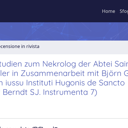
Home
Sfo
ecensione in rivista
 Studien zum Nekrolog der Abtei Sai
öffler in Zusammenarbeit mit Björn 
 iussu Instituti Hugonis de Sancto
 Berndt SJ. Instrumenta 7)