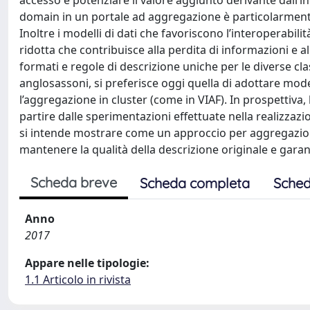
accesso e potenziare il valore aggiunto derivante dall’in
domain in un portale ad aggregazione è particolarmente 
Inoltre i modelli di dati che favoriscono l’interoperabi
ridotta che contribuisce alla perdita di informazioni e a
formati e regole di descrizione uniche per le diverse cla
anglosassoni, si preferisce oggi quella di adottare mod
l’aggregazione in cluster (come in VIAF). In prospettiv
partire dalle sperimentazioni effettuate nella realizzazi
si intende mostrare come un approccio per aggregazione,
mantenere la qualità della descrizione originale e garan
Scheda breve
Scheda completa
Sched
Anno
2017
Appare nelle tipologie:
1.1 Articolo in rivista