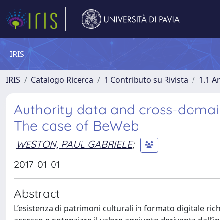
IRIS
IRIS
Catalogo Ricerca
1 Contributo su Rivista
1.1 Ar
Authority data and cross-domain
The case of BeWeb
WESTON, PAUL GABRIELE
;
2017-01-01
Abstract
L’esistenza di patrimoni culturali in formato digitale ric