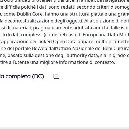
crocio tra dati provenienti dai diversi ambiti. La navigazione
difficile poiché i dati sono redatti secondo criteri disomo
lità, come Dublin Core, hanno una struttura piatta e una gran
lla decontestualizzazione degli oggetti. Alla soluzione di def
ssi di materiali, pragmaticamente adottata anni fa dalle isti
elli di dati complessi (come nel caso di Europeana Data Mod
a, l’applicazione dei Linked Open Data appare molto promette
one del portale BeWeb dall’Ufficio Nazionale dei Beni Cultural
 basato sulla gestione degli authority data, sia in grado d
tire all’utente una migliore informazione di contesto.
a completa (DC)