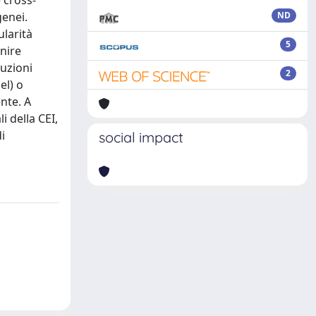
 cross-
genei.
ND
ularità
5
inire
tuzioni
2
el) o
nte. A
i della CEI,
i
social impact