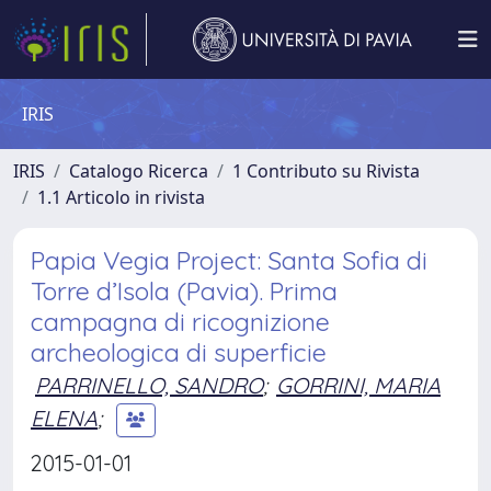
IRIS
IRIS
Catalogo Ricerca
1 Contributo su Rivista
1.1 Articolo in rivista
Papia Vegia Project: Santa Sofia di
Torre d’Isola (Pavia). Prima
campagna di ricognizione
archeologica di superficie
PARRINELLO, SANDRO
;
GORRINI, MARIA
ELENA
;
2015-01-01