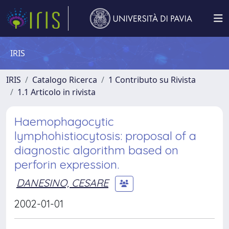
IRIS
IRIS
Catalogo Ricerca
1 Contributo su Rivista
1.1 Articolo in rivista
Haemophagocytic
lymphohistiocytosis: proposal of a
diagnostic algorithm based on
perforin expression.
DANESINO, CESARE
2002-01-01