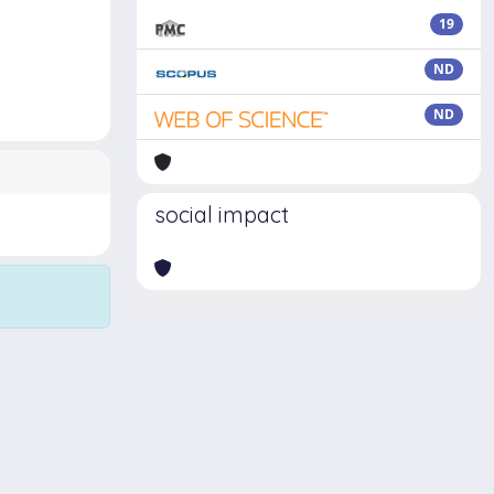
19
ND
ND
social impact