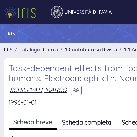
IRIS
IRIS
Catalogo Ricerca
1 Contributo su Rivista
1.1 Ar
Task-dependent effects from foo
humans. Electroenceph. clin. Neur
SCHIEPPATI, MARCO
1996-01-01
Scheda breve
Scheda completa
Sche