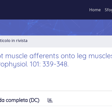
Home
Sfo
ticolo in rivista
t muscle afferents onto leg muscles
ophysiol. 101: 339-348.
da completa (DC)