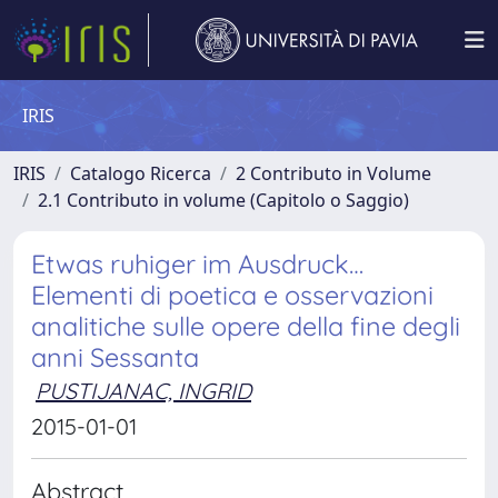
IRIS
IRIS
Catalogo Ricerca
2 Contributo in Volume
2.1 Contributo in volume (Capitolo o Saggio)
Etwas ruhiger im Ausdruck…
Elementi di poetica e osservazioni
analitiche sulle opere della fine degli
anni Sessanta
PUSTIJANAC, INGRID
2015-01-01
Abstract