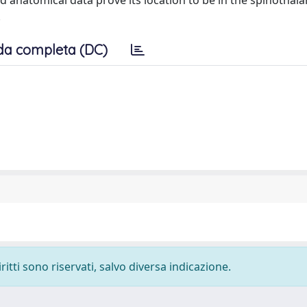
 anatomical data prove its location to be in the spinothala
.
da completa (DC)
ritti sono riservati, salvo diversa indicazione.