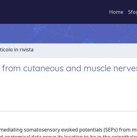
Home
Sfo
ticolo in rivista
 from cutaneous and muscle nerves
y mediating somatosensory evoked potentials (SEPs) from m