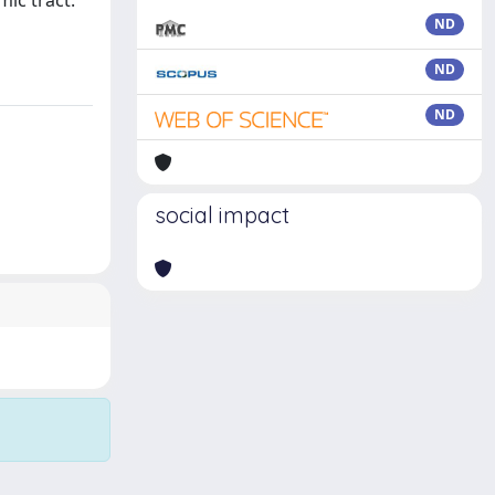
mic tract.
ND
ND
ND
social impact