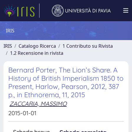
IRIS
IRIS
Catalogo Ricerca
1 Contributo su Rivista
1.2 Recensione in rivista
Bernard Porter, The Lion’s Share. A
History of British Imperialism 1850 to
Present, Harlow, Pearson, 2012, 387
p., in Ethnorema, 11, 2015
ZACCARIA, MASSIMO
2015-01-01