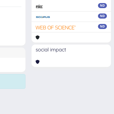
ND
ND
ND
social impact