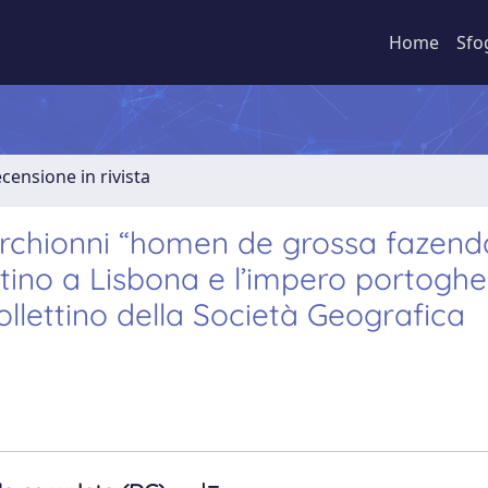
Home
Sfo
ecensione in rivista
archionni “homen de grossa fazend
tino a Lisbona e l’impero portoghe
Bollettino della Società Geografica