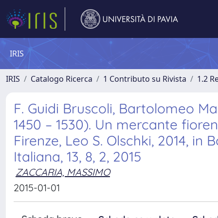
IRIS
IRIS
Catalogo Ricerca
1 Contributo su Rivista
1.2 R
F. Guidi Bruscoli, Bartolomeo M
1450 – 1530). Un mercante fioren
Firenze, Leo S. Olschki, 2014, in 
Italiana, 13, 8, 2, 2015
ZACCARIA, MASSIMO
2015-01-01