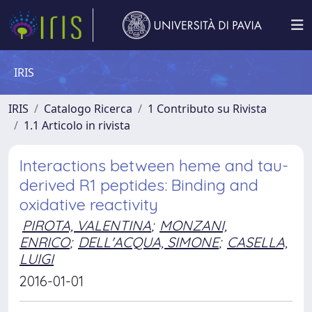
IRIS
IRIS
Catalogo Ricerca
1 Contributo su Rivista
1.1 Articolo in rivista
Interactions between heme and tau-
derived R1 peptides: Binding and
oxidative reactivity
PIROTA, VALENTINA
;
MONZANI,
ENRICO
;
DELL'ACQUA, SIMONE
;
CASELLA,
LUIGI
2016-01-01