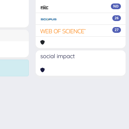
ND
26
27
social impact