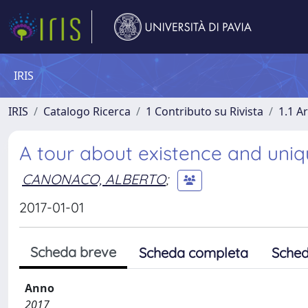
IRIS
IRIS
Catalogo Ricerca
1 Contributo su Rivista
1.1 Ar
A tour about existence and uni
CANONACO, ALBERTO
;
2017-01-01
Scheda breve
Scheda completa
Sched
Anno
2017