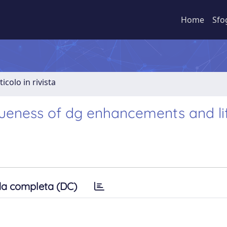
Home
Sfo
ticolo in rivista
queness of dg enhancements and li
a completa (DC)