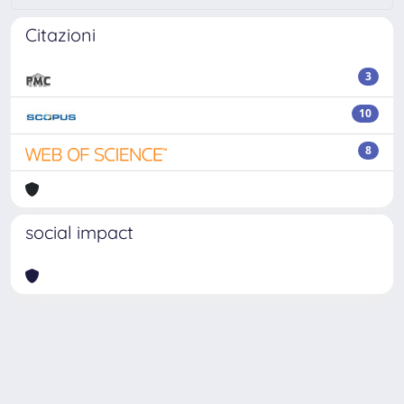
Citazioni
3
10
8
social impact
Powered by
IRIS
-
about IRIS
-
Utilizzo dei cookie
Copyright © 2026