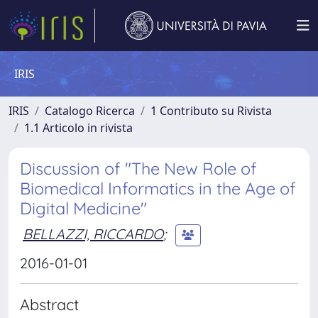
IRIS
IRIS
Catalogo Ricerca
1 Contributo su Rivista
1.1 Articolo in rivista
Discussion of "The New Role of
Biomedical Informatics in the Age of
Digital Medicine"
BELLAZZI, RICCARDO
;
2016-01-01
Abstract