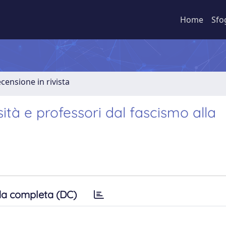
Home
Sfo
ecensione in rivista
ità e professori dal fascismo alla
a completa (DC)