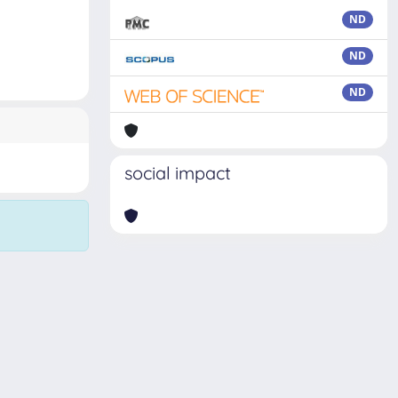
ND
ND
ND
social impact