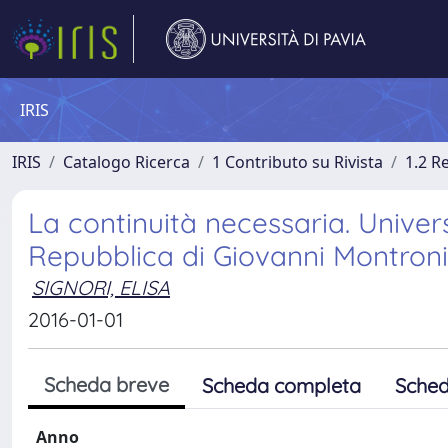
IRIS
IRIS
Catalogo Ricerca
1 Contributo su Rivista
1.2 R
La continuità necessaria. Univers
Repubblica di Giovanni Montroni
SIGNORI, ELISA
2016-01-01
Scheda breve
Scheda completa
Sched
Anno