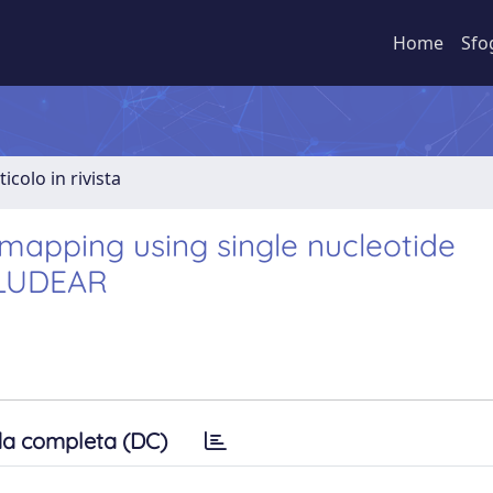
Home
Sfo
ticolo in rivista
mapping using single nucleotide
CLUDEAR
a completa (DC)