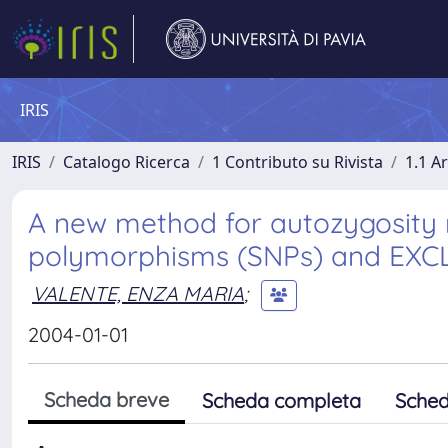
IRIS
IRIS
Catalogo Ricerca
1 Contributo su Rivista
1.1 Ar
A new method for autozygosity 
polymorphisms (SNPs) and EX
VALENTE, ENZA MARIA
;
2004-01-01
Scheda breve
Scheda completa
Sched