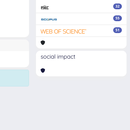
32
55
51
social impact