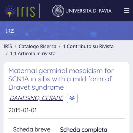
IRIS
IRIS
Catalogo Ricerca
1 Contributo su Rivista
1.1 Articolo in rivista
Maternal germinal mosaicism for
SCN1A in sibs with a mild form of
Dravet syndrome
DANESINO, CESARE
2015-01-01
Scheda breve
Scheda completa