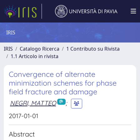
IRIS
IRIS
Catalogo Ricerca
1 Contributo su Rivista
1.1 Articolo in rivista
Convergence of alternate
minimization schemes for phase
field fracture and damage
NEGRI, MATTEO
;
2017-01-01
Abstract