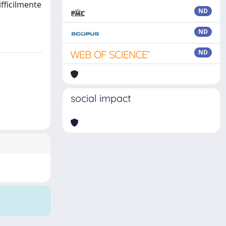
ifficilmente
ND
ND
ND
social impact