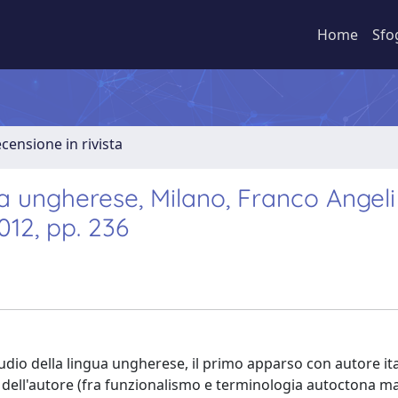
Home
Sfo
ecensione in rivista
a ungherese, Milano, Franco Angeli
012, pp. 236
 studio della lingua ungherese, il primo apparso con autore i
e dell'autore (fra funzionalismo e terminologia autoctona ma