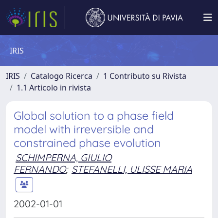
IRIS
IRIS
Catalogo Ricerca
1 Contributo su Rivista
1.1 Articolo in rivista
Global solution to a phase field
model with irreversible and
constrained phase evolution
SCHIMPERNA, GIULIO
FERNANDO
;
STEFANELLI, ULISSE MARIA
2002-01-01