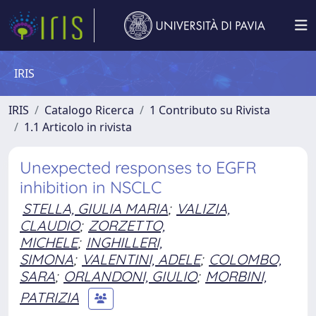
IRIS
IRIS
Catalogo Ricerca
1 Contributo su Rivista
1.1 Articolo in rivista
Unexpected responses to EGFR
inhibition in NSCLC
STELLA, GIULIA MARIA
;
VALIZIA,
CLAUDIO
;
ZORZETTO,
MICHELE
;
INGHILLERI,
SIMONA
;
VALENTINI, ADELE
;
COLOMBO,
SARA
;
ORLANDONI, GIULIO
;
MORBINI,
PATRIZIA