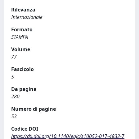
Rilevanza
Internazionale
Formato
STAMPA
Volume
77
Fascicolo
5
Da pagina
280
Numero di pagine
53
Codice DOI
https://dx.doi.org/10.1140/epjc/s10052-017-4832-7