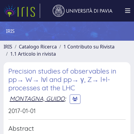
IRIS
IRIS
Catalogo Ricerca
1 Contributo su Rivista
1.1 Articolo in rivista
Precision studies of observables in
pp→ W→ lνl and pp→ γ, Z→ l+l-
processes at the LHC
MONTAGNA, GUIDO
;
2017-01-01
Abstract