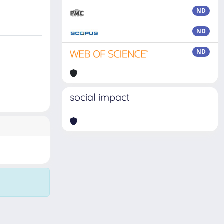
ND
ND
ND
social impact