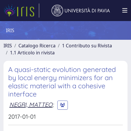
IRIS
IRIS
Catalogo Ricerca
1 Contributo su Rivista
1.1 Articolo in rivista
A quasi-static evolution generated
by local energy minimizers for an
elastic material with a cohesive
interface
NEGRI, MATTEO
;
2017-01-01