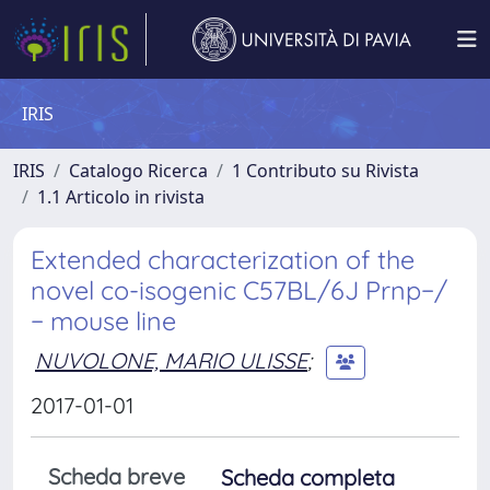
IRIS
IRIS
Catalogo Ricerca
1 Contributo su Rivista
1.1 Articolo in rivista
Extended characterization of the
novel co-isogenic C57BL/6J Prnp−/
− mouse line
NUVOLONE, MARIO ULISSE
;
2017-01-01
Scheda breve
Scheda completa